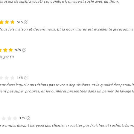
Pas assez de sushi avocat/ concombre fromage et sushi avec du thon.
5/5
Tous fais maison et devant nous. Et la nourritures est excellente je recomm
5/5
ès gentil
1/5
t dans lequel nous étions pas revenu depuis 9ans, et la qualité des produi
ient pas super propres, et les cuillères présentées dans un panier de lavage lav
1/5
ro-ondes devant les yeux des clients, crevettes pas fraîches et sushis très m