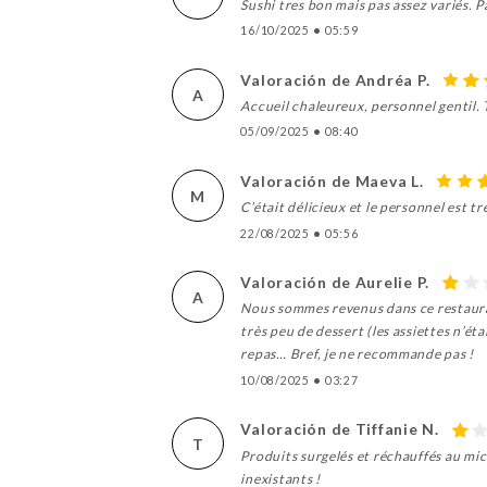
Sushi tres bon mais pas assez variés. 
16/10/2025
•
05:59
Valoración de Andréa P.
A
Accueil chaleureux, personnel gentil. 
05/09/2025
•
08:40
Valoración de Maeva L.
M
C’était délicieux et le personnel est tr
22/08/2025
•
05:56
Valoración de Aurelie P.
A
Nous sommes revenus dans ce restauran
très peu de dessert (les assiettes n’éta
repas… Bref, je ne recommande pas !
10/08/2025
•
03:27
Valoración de Tiffanie N.
T
Produits surgelés et réchauffés au mic
inexistants !