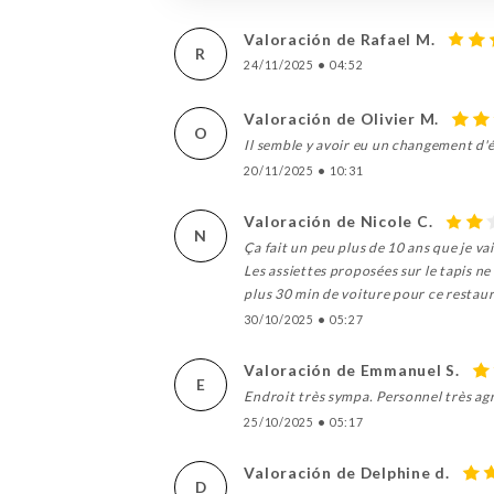
Valoración de Rafael M.
R
24/11/2025
•
04:52
Valoración de Olivier M.
O
Il semble y avoir eu un changement d'
20/11/2025
•
10:31
Valoración de Nicole C.
N
Ça fait un peu plus de 10 ans que je va
Les assiettes proposées sur le tapis ne
plus 30 min de voiture pour ce restaur
30/10/2025
•
05:27
Valoración de Emmanuel S.
E
Endroit très sympa. Personnel très agr
25/10/2025
•
05:17
Valoración de Delphine d.
D