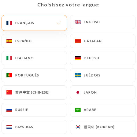
Choisissez votre langue:
Choisissez votre langue:
ENGLISH
ENGLISH
Rafael M. a noté
FRANÇAIS
FRANÇAIS
R
4/5
24/11/2025
•
04:52
ESPAÑOL
ESPAÑOL
CATALAN
CATALAN
Olivier M. a noté
ITALIANO
ITALIANO
DEUTSH
DEUTSH
O
3/5
Il semble y avoir eu un changement
PORTUGUÊS
PORTUGUÊS
SUÉDOIS
SUÉDOIS
d'équipe/propriétaire. Les plats proposés
sons moins varié que précédemment. La
简体中文 (CHINESE)
简体中文 (CHINESE)
JAPON
JAPON
qualité reste correcte cependant.
RUSSIE
RUSSIE
ARABE
ARABE
20/11/2025
•
10:31
한국어 (KOREAN)
한국어 (KOREAN)
PAYS-BAS
PAYS-BAS
Nicole C. a noté
N
2/5