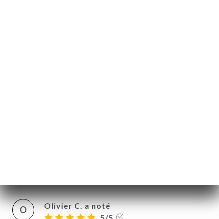
dans un panier de lavage lave vaisselle).
De plus, j’ai été malade à la suite du
repas… Bref, je ne recommande pas !
10/08/2025
•
03:27
Tiffanie N. a noté
T
1/5
Produits surgelés et réchauffés au micro-
ondes devant les yeux des clients,
crevettes pas fraîches et sushis très
mauvais. Ne parlons même pas des
desserts ils sont inexistants !
06/08/2025
•
04:44
Olivier C. a noté
O
5/5