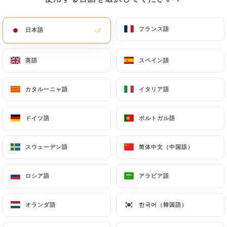
フランス語
フランス語
日本語
日本語
Rafael M.の評価
R
4/5
英語
英語
スペイン語
スペイン語
24/11/2025
•
04:52
カタルーニャ語
カタルーニャ語
イタリア語
イタリア語
Olivier M.の評価
O
3/5
ドイツ語
ドイツ語
ポルトガル語
ポルトガル語
Il semble y avoir eu un changement
d'équipe/propriétaire. Les plats proposés
スウェーデン語
スウェーデン語
简体中文（中国語）
简体中文（中国語）
sons moins varié que précédemment. La
qualité reste correcte cependant.
ロシア語
ロシア語
アラビア語
アラビア語
20/11/2025
•
10:31
オランダ語
オランダ語
한국어（韓国語）
한국어（韓国語）
Nicole C.の評価
N
2/5