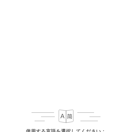
メニュー
JA
/
ホーム
レビュー
レビュー
232 Uniitiのレビュー
4.1 / 5
100%リアル、検証済みレビュー。
使用する言語を選択してください：
使用する言語を選択してください：