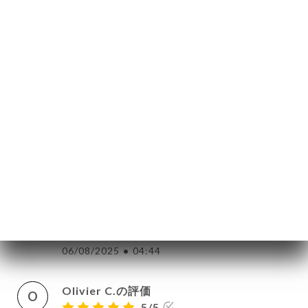
dans un panier de lavage lave vaisselle).
De plus, j’ai été malade à la suite du
repas… Bref, je ne recommande pas !
10/08/2025
•
03:27
Tiffanie N.の評価
T
1/5
Produits surgelés et réchauffés au micro-
ondes devant les yeux des clients,
crevettes pas fraîches et sushis très
mauvais. Ne parlons même pas des
desserts ils sont inexistants !
06/08/2025
•
04:44
Olivier C.の評価
O
5/5