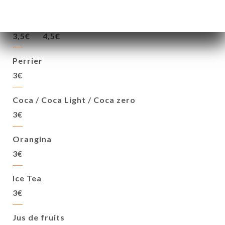
Evian, Badoit
1/2L
1L
3,5€
4,5€
Perrier
3€
Coca / Coca Light / Coca zero
3€
Orangina
3€
Ice Tea
3€
Jus de fruits