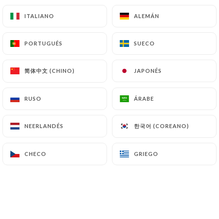
8 crevettes pannées
ITALIANO
ITALIANO
ALEMÁN
ALEMÁN
M3
14,5€
PORTUGUÉS
PORTUGUÉS
SUECO
SUECO
Salade
soupe miso
简体中文 (CHINO)
简体中文 (CHINO)
JAPONÉS
JAPONÉS
riz
RUSO
RUSO
ÁRABE
ÁRABE
5 brochettes
2 saumon
한국어 (COREANO)
한국어 (COREANO)
NEERLANDÉS
NEERLANDÉS
2 thon
1 gambas
CHECO
CHECO
GRIEGO
GRIEGO
M6
14,6€
Salade