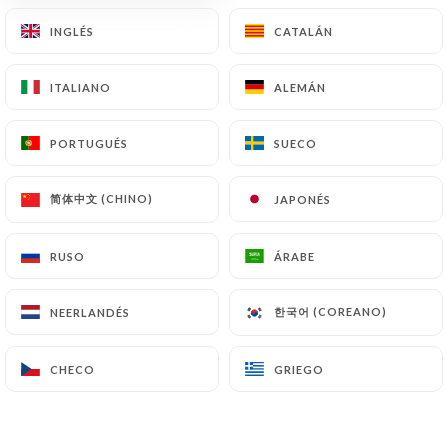
INGLÉS
INGLÉS
CATALÁN
CATALÁN
Sushimasa
ITALIANO
ITALIANO
ALEMÁN
ALEMÁN
Gerland
PORTUGUÉS
PORTUGUÉS
SUECO
SUECO
简体中文 (CHINO)
简体中文 (CHINO)
JAPONÉS
JAPONÉS
RESEÑA 232
RUSO
RUSO
ÁRABE
ÁRABE
RESTAURANT JAPONAIS
3 Rue Challemel-Lacour
한국어 (COREANO)
한국어 (COREANO)
NEERLANDÉS
NEERLANDÉS
69007 Lyon France
CHECO
CHECO
GRIEGO
GRIEGO
¿Quiénes somos?