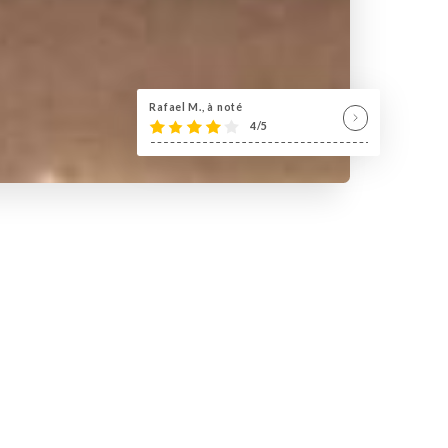
Rafael M., à noté
4/5
AU
3 RUE CHALLEMEL LACOUR DANS LYON 7.
 2 SALLES ET SON TAPIS ROULANT. UN