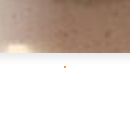
LE SUSHIMASA Gerland, RESTAURANT JAPONAIS VOUS OUVRE SES PORTES 
E NOUVEAU RESTAURANT JAPONAIS, OUVERT 7 j /7, VOUS RAVIRA AVEC SES