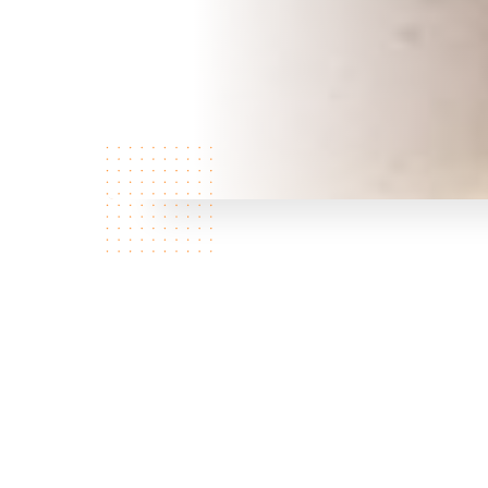
Qui
sommes
nous?
C