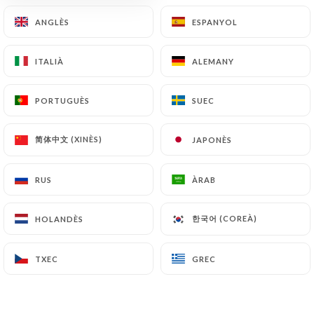
ANGLÈS
ANGLÈS
ESPANYOL
ESPANYOL
Sushimasa
ITALIÀ
ITALIÀ
ALEMANY
ALEMANY
Gerland
PORTUGUÈS
PORTUGUÈS
SUEC
SUEC
简体中文 (XINÈS)
简体中文 (XINÈS)
JAPONÈS
JAPONÈS
232 RESSENYA
RUS
RUS
ÀRAB
ÀRAB
RESTAURANT JAPONAIS
3 Rue Challemel-Lacour
한국어 (COREÀ)
한국어 (COREÀ)
HOLANDÈS
HOLANDÈS
69007 Lyon France
TXEC
TXEC
GREC
GREC
Qui som?