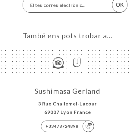
OK
També ens pots trobar a…
Sushimasa Gerland
3 Rue Challemel-Lacour
69007 Lyon France
+33478724898