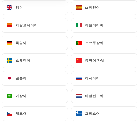
영어
영어
스페인어
스페인어
Sushimasa
카탈로니아어
카탈로니아어
이탈리아어
이탈리아어
독일어
독일어
포르투갈어
포르투갈어
Gerland
스웨덴어
스웨덴어
중국어 간체
중국어 간체
232 리뷰
일본어
일본어
러시아어
러시아어
RESTAURANT JAPONAIS
3 Rue Challemel-Lacour
아랍어
아랍어
네덜란드어
네덜란드어
69007 Lyon France
체코어
체코어
그리스어
그리스어
소개