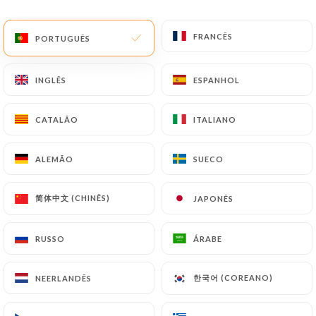
PT
MENU
FRANCÊS
FRANCÊS
PORTUGUÊS
PORTUGUÊS
INGLÊS
INGLÊS
ESPANHOL
ESPANHOL
CATALÃO
CATALÃO
ITALIANO
ITALIANO
/
PÁGINA INICIAL
CONTACTO
Contacto
ALEMÃO
ALEMÃO
SUECO
SUECO
简体中文 (CHINÊS)
简体中文 (CHINÊS)
JAPONÊS
JAPONÊS
RUSSO
RUSSO
ÁRABE
ÁRABE
한국어 (COREANO)
한국어 (COREANO)
NEERLANDÊS
NEERLANDÊS
Sushimasa Gerland